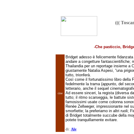
((( Tosc
-C
he pasticcio, Bridg
Bridget adesso è felicemente fidanzata 
andare a congetture fantascientifiche; m
Thailandia per un reportage insieme a Cl
giustamente Natalia Aspesi, “una prigio
tutto, trionferà.
Così come il fortunatissimo libro della F
fedelmente la trama (appunto, del secon
letterario, anche il sequel cinematografic
Ad essere sinceri, la regista (diversa da
cine
tutto; il ritmo scarseggia, le battute si
famosissimi usate come colonna sonor
Renèe Zellweger, impressionante nel su
smorfiette; la preferiamo in altri ruoli;
di Bridget totalmente succube della mog
potete tranquillamente evitare.
di:
Ale