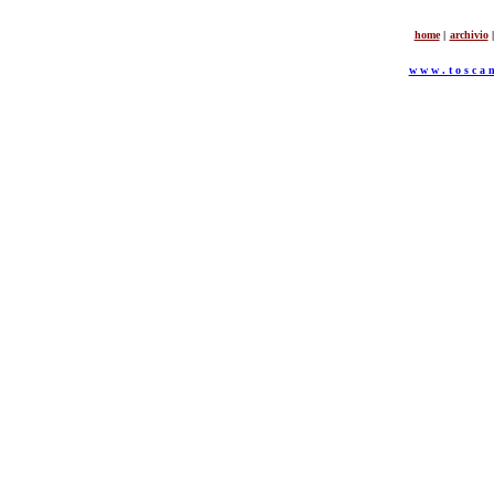
home
|
archivio
|
w w w . t o s c a n 