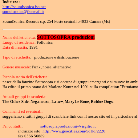
Indirizzo:
http://soundsonica.fsn.net
soundsonica@freemail.it
SoundSonica Records c.p. 254 Poste centrali 54033 Carrara (Ms)
SOTTOSOPRA produzioni
Nome dell'etichetta
:
Luogo di residenza
: Follonica
Data di nascita
: 1991
Tipo di etichetta
: produzione e distribuzione
Genere musicale
: Punk, noise, alternativo
Piccola storia dell'etichetta:
nasce dalla fanzine Sottosopra e si occupa di gruppi emergenti e si muove in amb
Ha edito il primo brano dei Marlene Kuntz nel 1991 sulla compilation "Fermiamoli"
Attuali gruppi in scuderia:
The Other Side
,
Neganeura
,
Latte+
,
MaryLe Bone
,
Boldoz Dogs
.
Commenti ed eventuali:
suggeriamo a tutti i gruppi di scambiare link con il nostro sito ed in particolare al
Per contatti
:
sottosopraproduzioni@virgilio.it
indirizzo sito:
http://www.geocities.com/SoHo/2226
fax 0566 56889