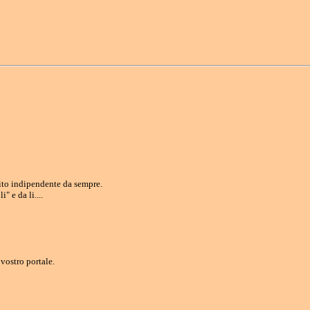
ito indipendente da sempre.
 e da li....
 vostro portale.