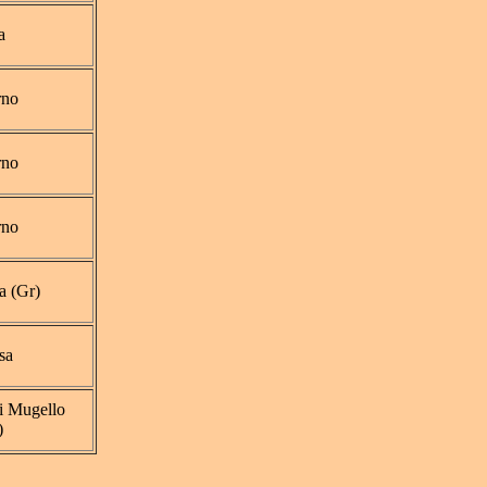
a
rno
rno
rno
a (Gr)
sa
i Mugello
)