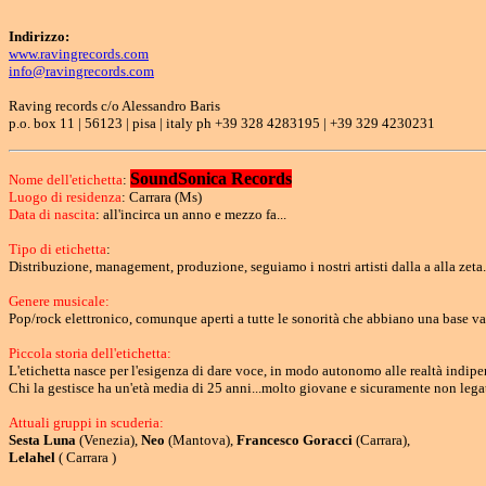
Indirizzo:
www.ravingrecords.com
info@ravingrecords.com
Raving records c/o Alessandro Baris
p.o. box 11 | 56123 | pisa | italy ph +39 328 4283195 | +39 329 4230231
SoundSonica Records
Nome dell'etichetta
:
Luogo di residenza
: Carrara (Ms)
Data di nascita
: all'incirca un anno e mezzo fa...
Tipo di etichetta
:
Distribuzione, management, produzione, seguiamo i nostri artisti dalla a alla zeta.
Genere musicale:
Pop/rock elettronico, comunque aperti a tutte le sonorità che abbiano una base va
Piccola storia dell'etichetta:
L'etichetta nasce per l'esigenza di dare voce, in modo autonomo alle realtà indipe
Chi la gestisce ha un'età media di 25 anni...molto giovane e sicuramente non legata
Attuali gruppi in scuderia:
Sesta Luna
(Venezia),
Neo
(Mantova),
Francesco Goracci
(Carrara),
Lelahel
( Carrara )