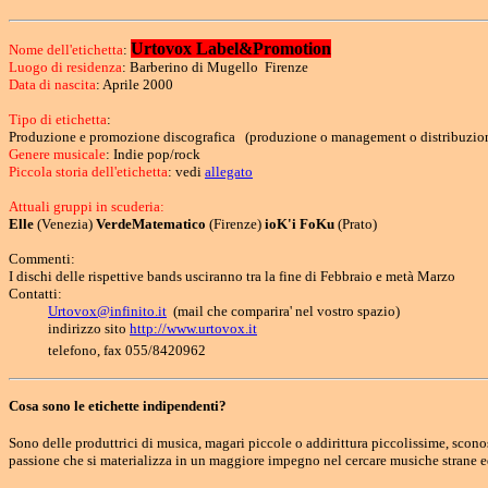
Urtovox Label&Promotion
Nome dell'etichetta
:
Luogo di residenza
: Barberino di Mugello Firenze
Data di nascita
: Aprile 2000
Tipo di etichetta
:
Produzione e promozione discografica (produzione o management o distribuzio
Genere musicale
: Indie pop/rock
Piccola storia dell'etichetta
: vedi
allegato
Attuali gruppi in scuderia:
Elle
(Venezia)
VerdeMatematico
(Firenze)
ioK'i FoKu
(Prato)
Commenti:
I dischi delle rispettive bands usciranno tra la fine di Febbraio e metà Marzo
Contatti:
Urtovox@infinito.it
(mail che comparira' nel vostro spazio)
indirizzo sito
http://www.urtovox.it
telefono, fax 055/8420962
Cosa sono le etichette indipendenti?
Sono delle produttrici di musica, magari piccole o addirittura piccolissime, sco
passione che si materializza in un maggiore impegno nel cercare musiche strane ed