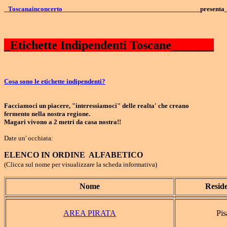
_
__________________________________
Toscanainconcerto
presenta
_Etichette Indipendenti Toscane_______
Cosa sono le etichette indipendenti?
Facciamoci un piacere, "interessiamoci" delle realta' che creano
fermento nella nostra regione.
Magari vivono a 2 metri da casa nostra!!
Date un' occhiata:
ELENCO IN ORDINE ALFABETICO
(Clicca sul nome per visualizzare la scheda informativa)
Nome
Resid
AREA PIRATA
Pis