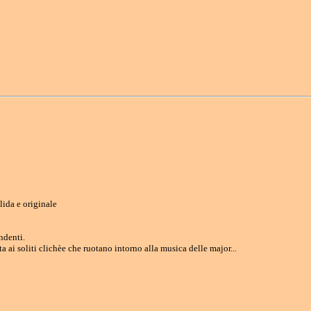
lida e originale
ndenti.
 ai soliti clichèe che ruotano intorno alla musica delle major...