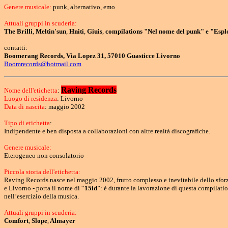
Genere musicale:
punk, alternativo, emo
Attuali gruppi in scuderia:
The Brilli
,
Meltin'sun
,
Hniti
,
Giuis
,
compilations "Nel nome del punk" e "Espl
contatti:
Boomerang Records, Via Lopez 31, 57010 Guasticce Livorno
Boomrecords@hotmail.com
Raving Records
Nome dell'etichetta
:
Luogo di residenza
: Livorno
Data di nascita
: maggio 2002
Tipo di etichetta
:
Indipendente e ben disposta a collaborazioni con altre realtà discografiche.
Genere musicale:
Eterogeneo non consolatorio
Piccola storia dell'etichetta:
Raving Records nasce nel maggio 2002, frutto complesso e inevitabile dello sforzo
e Livorno - porta il nome di “
15id
”: è durante la lavorazione di questa compilati
nell’esercizio della musica.
Attuali gruppi in scuderia:
Comfort
,
Slope
,
Almayer