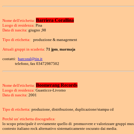
Barriera Corallina
Nome dell'etichetta
:
Luogo di residenza
: Pisa
Data di nascita
: giugno ,98
Tipo di etichetta:
produzione & management
Attuali gruppi in scuderia
:
71 jpm
,
marmaja
contatti:
barcoral@tin.it
telefono, fax 03472987502
Boomerang Records
Nome dell'etichetta
:
Luogo di residenza
: Guasticce-Livorno
Data di nascita
: 2001
Tipo di etichetta
: produzione, distribuzione, duplicazione/stampa cd
Perchè un' etichetta discografica:
lo scopo principale è ovviamente quello di promuovere e valorizzare gruppi musical
contesto italiano rock alternativo sistematicamente oscurato dai media.