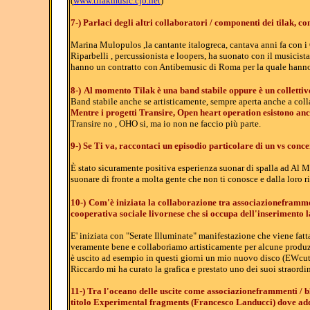
(
www.tilakmusic.cjb.net
)
7-) Parlaci degli altri collaboratori / componenti dei tilak, 
Marina Mulopulos ,la cantante italogreca, cantava anni fa con i 
Riparbelli , percussionista e loopers, ha suonato con il musici
hanno un contratto con Antibemusic di Roma per la quale hanno
8-)
Al momento Tilak è una band stabile oppure è un collettiv
Band stabile anche se artisticamente, sempre aperta anche a coll
Mentre i progetti Transire, Open heart operation esistono an
Transire no , OHO si, ma io non ne faccio più parte.
9
-) Se Ti va, raccontaci un episodio particolare di un vs conc
È stato sicuramente positiva esperienza suonar di spalla ad Al 
suonare di fronte a molta gente che non ti conosce e dalla loro r
10-)
Com'è iniziata la collaborazione tra associazioneframme
cooperativa sociale livornese che si occupa dell'inserimento 
E' iniziata con "Serate Illuminate" manifestazione che viene fatt
veramente bene e collaboriamo artisticamente per alcune produz
è uscito ad esempio in questi giorni un mio nuovo disco (EWcu
Riccardo mi ha curato la grafica e prestato uno dei suoi straordina
11-)
Tra l'oceano delle uscite come associazioneframmenti / bl
titolo Experimental fragments (Francesco Landucci) dove addir