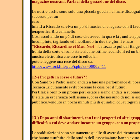
magazine nostrani. Parlaci della gestazione del disco.
Le nostre uscite sono solo una piccola goccia nel mare discogra
successo per un
caso..
infatti a Riccado serviva un po' di musica che legasse con il la
terapeutica Blu cammello.
Così ascoltando un pò di cose che avevo in qua e là , molte appe
incompiute, tagliando ed incollando in due tre giorni è nato
"Riccardo, Riccardino ei Musi Neri"
. battezzato poi dal Barg
Ironia della sorte vi sono state alcune ottime recensioni ed un br
musica elettronica che esce in edicola..
potete leggere una rece del disco su:
http://www.rockit.it/pub/r.php?x=00002411
12-)
Progetti in corso e futuri??
Con Sandro e Pietro siamo andati a fare una performance di poes
Tecnica ..sicuramente svilupperemo la cosa per il futuro.
Per tilak è pronto un promo per l'estate e siamo andati a suonar
E' stata un esperienza bellissima e, cosa che nessuno di noi si 
pubblico.venduto in pochi minuti più di quindici cd, autografi e
13-) Dopo anni di sbattimenti, con i tuoi progetti ed altri gru
difficoltà a cui deve andare incontro un gruppo, con un propri
Le soddisfazioni sono sicuramente quelle di avere dei riconoscime
che hanno usufruito dello studio dell’associazione hanno avuto 