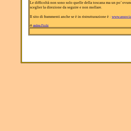
Le difficoltà non sono solo quelle della toscana ma un po’ ovu
sceglier la direzione da seguire e non mollare.
I
l sito di frammenti anche se è in ristrutturazione è :
www.associa
di
andrea Picchi