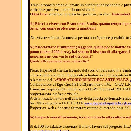
.I miei propositi erano di creare un etichetta indipendente e pr
varie rece positive…per il futuro si vedrà.
I
Dust Fuzz
avrebbero potuto far qualcosa , so che i
Justinedusk
4-) Riesci a vivere con Frammenti Studio, quanto tempo ti po
Se no, con quale professione ti mantieni?
.No, vivere solo con la musica per ora non è per me possibile in
5-) Associazione Frammenti; leggendo quelle poche notizie che
punto (inizio 2000 circa), hai sentito il bisogno di allargare
associazione, con varie attività, quali?
Quale altre persone sono coinvolte?
Pietro Riparbelli che sta facendo dei corsi di percussioni e Sand
e lo sviluppo culturale Frammenti, attualmente è impegnato nell’a
telematico del
LABORATORIO DI RICERCA ARTE VISIVA
Collaboratore di Ego-CreaNET e Dipartimento I.M. – CIeA/ L.R.E
Formatore responsabile del progetto LRAV/Frammenti META
progettazione grafica e visuale.
Artista visuale, lavora nell'ambito della poesia performativa medi
Nel 2002 organizza LETTERALE
www.dagsandrogronchi.cjb.n
Progettista web e docente formatore esterno di metodologia della
6-) In questi anni di fermento, ti sei avvicinato alla cultura in
Si dal 96 ho iniziato a suonare il sitar e lavoro sul progetto TI