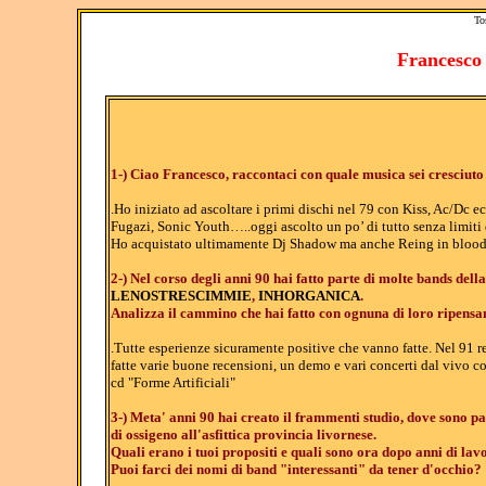
To
Francesco 
1-) Ciao Francesco, raccontaci con quale musica sei cresciuto 
.Ho iniziato ad ascoltare i primi dischi nel 79 con Kiss, Ac/Dc 
Fugazi, Sonic Youth…..oggi ascolto un po’ di tutto senza limiti 
Ho acquistato ultimamente Dj Shadow ma anche Reing in blood 
2-) Nel corso degli anni 90 hai fatto parte di molte bands del
LENOSTRESCIMMIE
,
INHORGANICA
.
Analizza il cammino che hai fatto con ognuna di loro ripensa
.Tutte esperienze sicuramente positive che vanno fatte. Nel 91
fatte varie buone recensioni, un demo e vari concerti dal vivo 
cd "Forme Artificiali"
3-) Meta' anni 90 hai creato il frammenti studio, dove sono pa
di ossigeno all'asfittica provincia livornese.
Quali erano i tuoi propositi e quali sono ora dopo anni di lav
Puoi farci dei nomi di band "interessanti" da tener d'occhio?