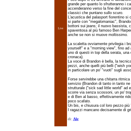
grande per quanto lo sfrutteranno i cal
accenderanno verso la fine del concert
classici che puntano sullo scuro.
L'acustica del palasport fiorentino si
si parte con "megalomaniac", Brandon 
bottoni sui jeans; il nuovo bassista,
Live
spaventosa al più famoso Ben Harper 
anche se non si muove moltissimo.
La scaletta ovviamente privilegia i br
yourself" e a "morning view", fino ad
uno di questi in top della serata, una
cronaca).
La voce di Brandon è bella, la tecnica
pezzi, anche quelli più belli ("wish y
in particolare un po' "vuoti" sugli assol
Forse servirebbe una chitarra ritmica
servizio (Brandon di tanto in tanto ne 
strutturale ("sick sad little world" ad e
scorre via senza scossoni, un po' tropp
e di Ben al basso, effettivamente rido
poco scafato.
Un bis, e chiusura col loro pezzo più 
I ragazzi mancano decisamente di gri
di:
Ale