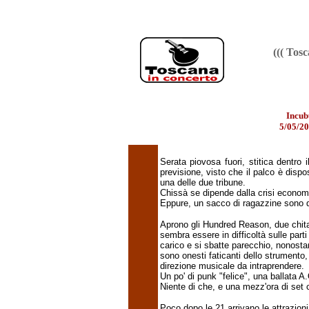
((( Tos
Incub
5/05/20
Serata piovosa fuori, stitica dentro 
previsione, visto che il palco è disp
una delle due tribune.
Chissà se dipende dalla crisi econom
Eppure, un sacco di ragazzine sono 
Aprono gli Hundred Reason, due chitar
sembra essere in difficoltà sulle par
carico e si sbatte parecchio, nonostant
sono onesti faticanti dello strumento,
direzione musicale da intraprendere.
Un po' di punk "felice", una ballata A.
Niente di che, e una mezz'ora di set
Poco dopo le 21 arrivano le attrazioni 