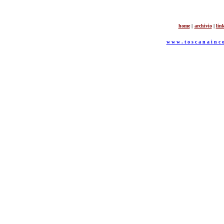
home
|
archivio
|
lin
w w w . t o s c a n a i n c o 