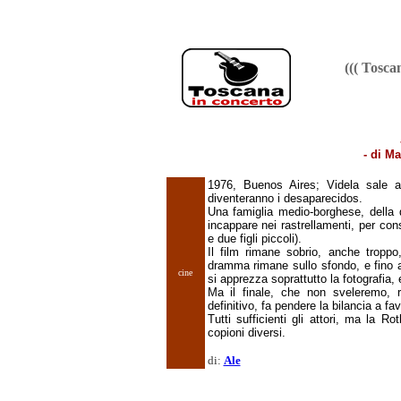
((( Tosc
- di M
1976, Buenos Aires; Videla sale al
diventeranno i desaparecidos.
Una famiglia medio-borghese, della
incappare nei rastrellamenti, per con
e due figli piccoli).
Il film rimane sobrio, anche troppo, 
dramma rimane sullo sfondo, e fino a
cine
si apprezza soprattutto la fotografia, 
Ma il finale, che non sveleremo, re
definitivo, fa pendere la bilancia a fav
Tutti sufficienti gli attori, ma la 
copioni diversi.
di:
Ale