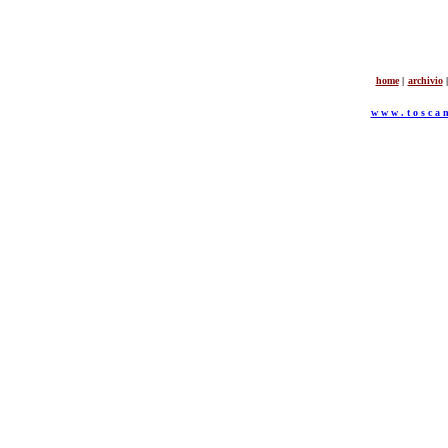
home
|
archivio
|
w w w . t o s c a n 