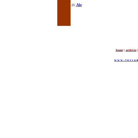
di:
Ale
home
|
archivio
|
w w w . t o s c a n 