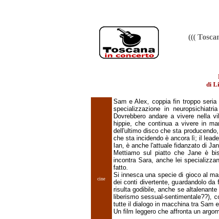
((( Tosc
di L
Sam e Alex, coppia fin troppo seria d
specializzazione in neuropsichiatr
Dovrebbero andare a vivere nella vil
hippie, che continua a vivere in man
dell'ultimo disco che sta producendo,
che sta incidendo è ancora lì; il leade
Ian, è anche l'attuale fidanzato di Jan
Mettiamo sul piatto che Jane è bi
incontra Sara, anche lei specializza
fatto.
Si innesca una specie di gioco al ma
cine
dei conti divertente, guardandolo da fuo
risulta godibile, anche se altalenant
liberismo sessual-sentimentale??), c
tutte il dialogo in macchina tra Sam e
Un film leggero che affronta un argo