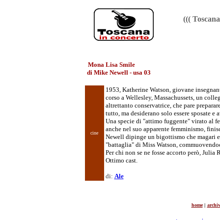
((( Toscan
Mona Lisa Smile
di Mike Newell - usa 03
1953, Katherine Watson, giovane insegnante d
corso a Wellesley, Massachussets, un colleg
altrettanto conservatrice, che pare preparar
tutto, ma desiderano solo essere sposate e av
Una specie di "attimo fuggente" virato al f
anche nel suo apparente femminismo, finisce
cine
Newell dipinge un bigottismo che magari es
"battaglia" di Miss Watson, commuovendoc
Per chi non se ne fosse accorto però, Julia 
Ottimo cast.
di:
Ale
home
|
archiv