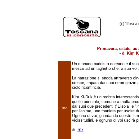
((( Tosc
- Primavera, estate, au
- di Kim K
Un monaco buddista coreano e il suo 
mezzo ad un laghetto che, a sua volta,
La narrazione si snoda attraverso cinqu
cresce, impara dai suoi errori grazie
ciclo ricomincia.
Kim Ki-Duk è un regista interessantis
quello orientale, comune a molta prod
dai suoi due precedenti ("L'isola" e "i
cine
per l'anima, una maniera per uscire d
Ognuno di voi, guardando questo film, a
vicissitudini, e ognuno di voi uscirà p
di:
Ale