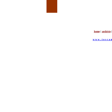
home
|
archivio
|
w w w . t o s c a n 