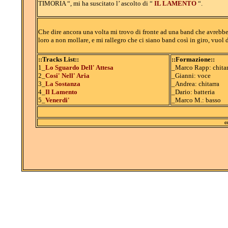
TIMORIA “, mi ha suscitato l’ ascolto di “
IL LAMENTO
“.
Che dire ancora una volta mi trovo di fronte ad una band che avrebbe le
loro a non mollare, e mi rallegro che ci siano band così in giro, vuol 
::Tracks List::
::Formazione::
1_
Lo Sguardo Dell' Attesa
_Marco Rapp: chitar
2_
Cosi' Nell' Aria
_Gianni: voce
3_
La Sostanza
_Andrea: chitarra
4_
Il Lamento
_Dario: batteria
5_
Venerdi'
_Marco M.: basso
c