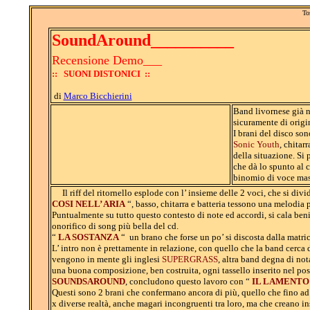
To
SoundAround__________
Recensione Demo___
:: SUONI DISTONICI ::
di
Marco Bicchierini
Band livornese già n
sicuramente di origin
I brani del disco so
Sonic Youth
, chitar
della situazione. Si 
che dà lo spunto al 
binomio di voce mas
Il riff del ritornello esplode con l’ insieme delle 2 voci, che si div
COSI NELL’ ARIA
“, basso, chitarra e batteria tessono una melodia 
Puntualmente su tutto questo contesto di note ed accordi, si cala beni
onorifico di song più bella del cd.
“
LA SOSTANZA
“ un brano che forse un po’ si discosta dalla matri
L’ intro non è prettamente in relazione, con quello che la band cerca d
vengono in mente gli inglesi
SUPERGRASS
, altra band degna di no
una buona composizione, ben costruita, ogni tassello inserito nel pos
SOUNDSAROUND
, concludono questo lavoro con “
IL LAMENT
Questi sono 2 brani che confermano ancora di più, quello che fino ad 
x diverse realtà, anche magari incongruenti tra loro, ma che creano in