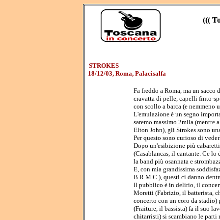
((( T
STROKES
18/12/03, Roma, Palacisalfa
Fa freddo a Roma, ma un sacco di 
cravatta di pelle, capelli finto-s
con scollo a barca (e nemmeno un
L'emulazione è un segno importan
saremo massimo 2mila (mentre al
Elton John), gli Strokes sono un
Per questo sono curioso di vederl
Dopo un'esibizione più cabaretti
(Casablancas, il cantante. Ce lo d
la band più osannata e strombazz
E, con mia grandissima soddisfa
B.R.M.C.), questi ci danno dentr
Il pubblico è in delirio, il conce
Moretti (Fabrizio, il batterista, 
concerto con un coro da stadio) 
(Fraiture, il bassista) fa il suo 
chitarristi) si scambiano le part