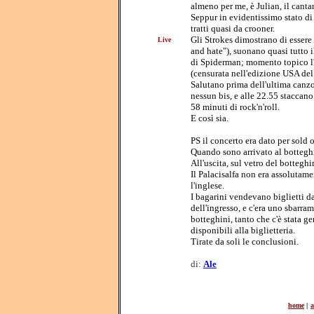
almeno per me, è Julian, il canta
Seppur in evidentissimo stato di
tratti quasi da crooner.
Gli Strokes dimostrano di essere
Live
and hate"), suonano quasi tutto i
di Spiderman; momento topico l
(censurata nell'edizione USA del 
Salutano prima dell'ultima canzone
nessun bis, e alle 22.55 staccano
58 minuti di rock'n'roll.
E così sia.
PS il concerto era dato per sold o
Quando sono arrivato al botteghin
All'uscita, sul vetro del botteghin
Il Palacisalfa non era assolutam
l'inglese.
I bagarini vendevano biglietti d
dell'ingresso, e c'era uno sbarr
botteghini, tanto che c'è stata g
disponibili alla biglietteria.
Tirate da soli le conclusioni.
di:
Ale
home
|
a