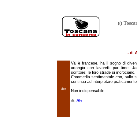
((( Tosc
- di
Val è francese, ha il sogno di dive
arrangia con lavoretti part-time; 
scrittore; le loro strade si incrociano.
Commedia sentimentale con, sullo sfo
continua ad interpretare praticamente 
cine
Non indispensabile.
di:
Ale