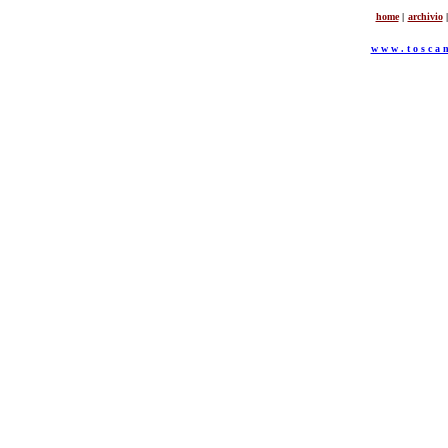
home
|
archivio
|
w w w . t o s c a n 