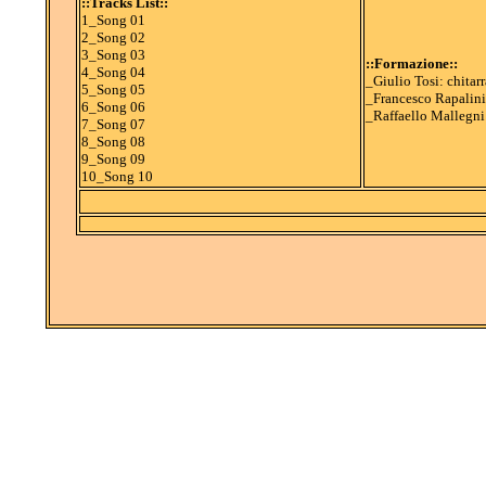
::Tracks List::
1_Song 01
2_Song 02
3_Song 03
::Formazione::
4_Song 04
_Giulio Tosi: chitarr
5_Song 05
_Francesco Rapalini
6_Song 06
_Raffaello Mallegni:
7_Song 07
8_Song 08
9_Song 09
10_Song 10