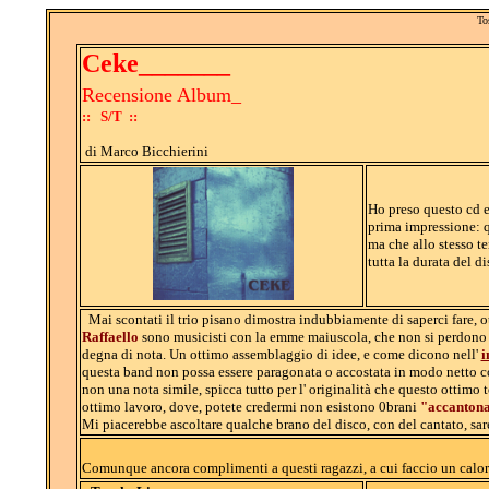
To
Ceke_______
Recensione Album_
:: S/T ::
di Marco Bicchierini
Ho preso questo cd e
prima impressione: qu
ma che allo stesso t
tutta la durata del di
Mai scontati il trio pisano dimostra indubbiamente di saperci fare, o
Raffaello
sono musicisti con la emme maiuscola, che non si perdono n
degna di nota. Un ottimo assemblaggio di idee, e come dicono nell'
i
questa band non possa essere paragonata o accostata in modo netto co
non una nota simile, spicca tutto per l' originalità che questo ottimo 
ottimo lavoro, dove, potete credermi non esistono 0brani
"accantona
Mi piacerebbe ascoltare qualche brano del disco, con del cantato, sare
Comunque ancora complimenti a questi ragazzi, a cui faccio un caloro