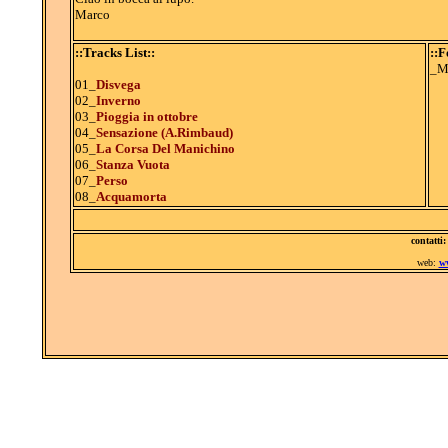
Marco
::Tracks List::
::F
_M
01_
Disvega
02_
Inverno
03_
Pioggia in ottobre
04_
Sensazione (A.Rimbaud)
05_
La Corsa Del Manichino
06_
Stanza Vuota
07_
Perso
08_
Acquamorta
contatti
web:
w