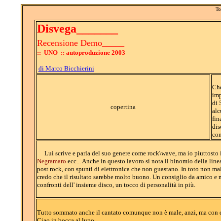
To
Disvega_______
Recensione Demo_____
:: UNO :: autoproduzione 2003
di Marco Bicchierini
Che
imp
di 
copertina
alc
fin
dis
con
Lui scrive e parla del suo genere come rock\wave, ma io piuttosto i
Negramaro
ecc... Anche in questo lavoro si nota il binomio della lin
post rock, con spunti di elettronica che non guastano. In toto non ma
credo che il risultato sarebbe molto buono. Un consiglio da amico e 
confronti dell' insieme disco, un tocco di personalità in più.
Tutto sommato anche il cantato comunque non è male, anzi, ma con q
Ciao in bocca al lupo.