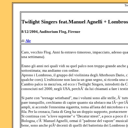
To
Twilight Singers feat.Manuel Agnelli + Lombros
8/12/2004, Auditorium Flog, Firenze
di
Ale
Caro, vecchio Flog. Anni fa entravo timoroso, impacciato, adesso quas
una settimana).
Erano gli anni nei quali vidi su quel palco non troppo grande anche 
sottostimata; ma andiamo con ordine.
Aprono i Lombroso, il gruppo del violinista degli Afterhours Dario, che
qualche coro). L'esibizione non lascia un gran segno, si ricorda una cov
Cambio palco in mezz'ora, ed ecco i Twilight Singers, introdotti da 
conosciuti nel 2000, negli USA, perchÃ¨ da lui chiamati a fare i test
Si parte con "teenage wristband", ma i volumi sono alle stelle, Ã¨ tutto
pare tranquillo, cerchiamo di capire quanto sia ubriaco ma lÃ¬ per lÃ¬ 
ampli, si accende l'ennesima sigaretta, torna all'asta del microfono e s
fila. Per la cronaca, l'asta di Greg ha un doppio supporto, portacenere
Si continua con "a love supreme" e "Decatur street", a poco a poco il s
Bologna, c'Ã¨ Manuel Agnelli, ormai il "padrone del vapore" musicale
bene, sono anche piÃ¹ decenti di quelli del batterista dei Lombroso (