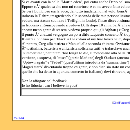
Si va avanti con la bella "Martin eden", poi entra anche Dario col suo
Eppure c'Ã¨ qualcosa che non mi convince, e come avevo fatto veloce
Se per i Lombroso era la voce, del tutto inadatta non al volo, bensÃ¬ 
indosso la T-shirt, trasgredendo alla seconda delle mie personalissime 
vedere; ma stasera suonano i Twilight in fondo), l'intro dicevo, sfum
in febbraio a Roma, quando rivedevo Dulli dopo 10 anni. SarÃ che er
ancora meno gente di stasera, vedevo proprio qui gli Afghan ( e Greg 
il punto Ã¨ che...mi vergogno un po' a dirlo.....questo concerto Ã¨ tro
Rientra il violino per "black is the colour of my true love's hair", d
Al rientro, Greg alla tastiera e Manuel alla seconda chitarra. Ovviame
Ã¨ tostissima, batterista e chitarrista solista su tutti; e tralasciavo an
"summertime", per intero "too tough to die, si mescolano alla bella "t
versione, a sopresa, di "roses" (grazie Marlene) degli Outkast (ancor
"Uptown again" e "Faded" (quest'ultima introdotta da "summertime") 
Magari starÃ² diventando troppo esigente, e non dico sia stato un con
quello che ha detto in apertura concerto in italiano), devi ritrovare, a
Non la affogare nel feedback.
Io ho fiducia : can I believe in you?
|
Cine
|
Furgone
03-12-04