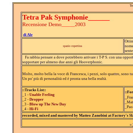
To
Tetra Pak Symphonie______
Recensione Demo_____2003
di Ale
Ottim
nome 
spazio copertina
sente
Fa rabbia pensare a dove potrebbero arrivare i T-P S. con una oppo
sopportare per almeno due anni gli Hooverphonic.
Molto, molto bella la voce di Francesca, i pezzi, solo quattro, sono tut
Un po' più di personalità ed è pronta una bella realtà.
::Tracks List::
::Fo
_1 -
Unable Feeling
_
Fra
_2 -
Dropper
_Mat
_3 -
Blow up The New Day
_Pao
_4 -
Hi-Fi
recorded, mixed and mastered by Matteo Zanobini at Factory's Sl
::